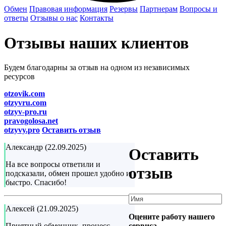
Обмен
Правовая информация
Резервы
Партнерам
Вопросы и
ответы
Отзывы о нас
Контакты
Отзывы наших клиентов
Будем благодарны за отзыв на одном из независимых
ресурсов
otzovik.com
otzyvru.com
otzyv-pro.ru
pravogolosa.net
otzyvy.pro
Оставить отзыв
Александр (22.09.2025)
Оставить
На все вопросы ответили и
отзыв
подсказали, обмен прошел удобно и
быстро. Спасибо!
Алексей (21.09.2025)
Оцените работу нашего
сервиса
Приятный обменник, процесс